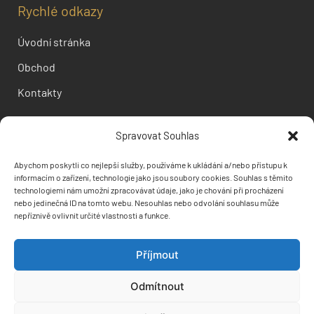
Rychlé odkazy
Úvodní stránka
Obchod
Kontakty
Informace pro vás
Spravovat Souhlas
Doprava a platba
Abychom poskytli co nejlepší služby, používáme k ukládání a/nebo přístupu k
informacím o zařízení, technologie jako jsou soubory cookies. Souhlas s těmito
Obchodní podmínky
technologiemi nám umožní zpracovávat údaje, jako je chování při procházení
nebo jedinečná ID na tomto webu. Nesouhlas nebo odvolání souhlasu může
Ochrana osobních údajů
nepříznivě ovlivnit určité vlastnosti a funkce.
Příjmout
Odmítnout