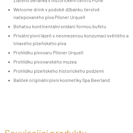
Zlatého beránka v historickém centru Plzně
Welcome drink v podobě džbánku čerstvě
načepovaného piva Pilsner Urquell
Bohatou kontinentální snídani formou bufetu
Privátní pivní lázeň s neomezenou konzumací světlého a
tmavého plzeňského piva
Prohlídku pivovaru Pilsner Urquell
Prohlídku pivovarského muzea
Prohlídku plzeňského historického podzemí
Balíček originální pivní kosmetiky Spa Beerland
Související produkty