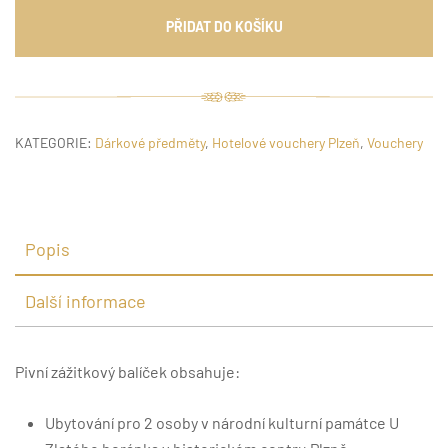
PIVNÍ
PŘIDAT DO KOŠÍKU
WELLNESS
&
ZÁŽITKY
V
SRDCI
KATEGORIE:
Dárkové předměty
,
Hotelové vouchery Plzeň
,
Vouchery
STAROČESKÉ
PLZNĚ
(2
NOCI)
Popis
množství
Další informace
Pivní zážitkový balíček obsahuje:
Ubytování pro 2 osoby v národní kulturní památce U