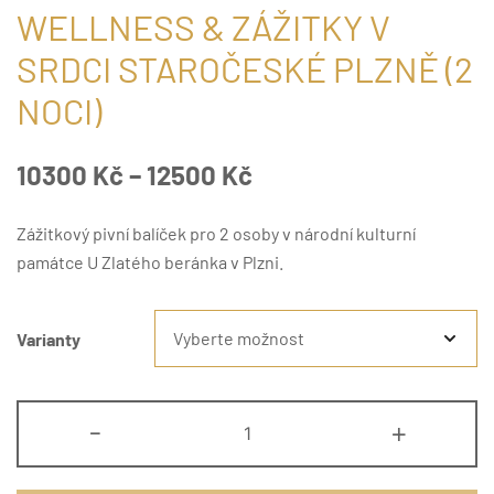
WELLNESS & ZÁŽITKY V
SRDCI STAROČESKÉ PLZNĚ (2
NOCI)
Rozpětí
10300
Kč
–
12500
Kč
cen:
Zážitkový pivní balíček pro 2 osoby v národní kulturní
10300 Kč
památce U Zlatého beránka v Plzni.
až
Varianty
12500 Kč
Dárkový
-
+
poukaz
-