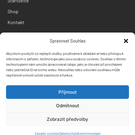
Startseite
Shop
Kontakt
Informationen
Spravovat Souhlas
Versand und Bezahlung
Abychom poskytli co nejlepší služby, používáme k ukládání a/nebo přístupu k
informacím o zařízení, technologie jako jsou soubory cookies. Souhlas s těmito
Bedingungen und Bestimmungen
technologiemi nám umožní zpracovávat údaje, jako je chování při procházení
nebo jedinečná ID na tomto webu. Nesouhlas nebo odvolání souhlasu může
Datenschutz
nepříznivě ovlivnit určité vlastnosti a funkce.
Příjmout
Odmítnout
Zobrazit předvolby
Zásady cookies
Datenschutzbestimmungen