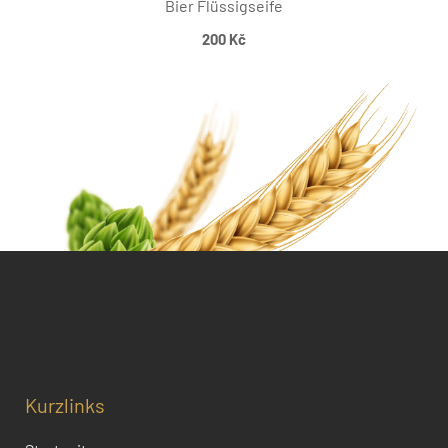
Bier Flüssigseife
200
Kč
Kurzlinks