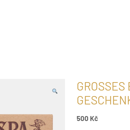
te naší jedinečnou kosmetiku Spa Beerland
GROSSES 
ESCHENK
500
Kč