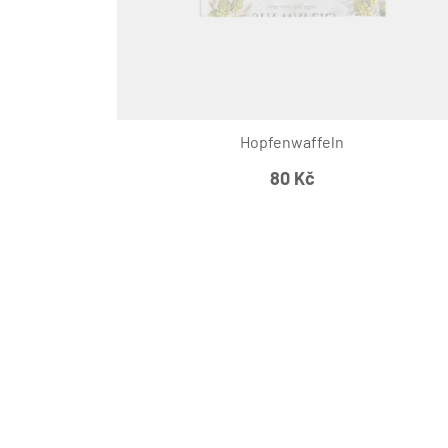
Hopfenwaffeln
80
Kč