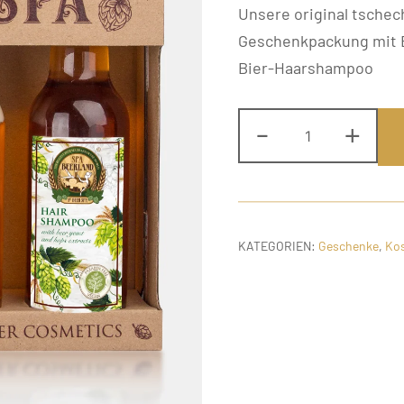
Unsere original tschec
Geschenkpackung mit 
Bier-Haarshampoo
Großes
-
+
Bierkosmetik
Geschenkpak
Menge
KATEGORIEN:
Geschenke
,
Ko