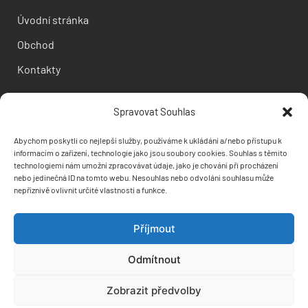
Úvodní stránka
Obchod
Kontakty
Informace pro vás
Spravovat Souhlas
Doprava a platba
Abychom poskytli co nejlepší služby, používáme k ukládání a/nebo přístupu k
informacím o zařízení, technologie jako jsou soubory cookies. Souhlas s těmito
Obchodní podmínky
technologiemi nám umožní zpracovávat údaje, jako je chování při procházení
nebo jedinečná ID na tomto webu. Nesouhlas nebo odvolání souhlasu může
Ochrana osobních údajů
nepříznivě ovlivnit určité vlastnosti a funkce.
Příjmout
Odmítnout
Zobrazit předvolby