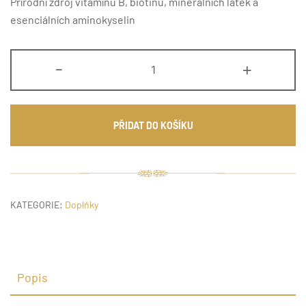
Přírodní zdroj vitamínu B,
biotinu, minerálních látek a
esenciálních aminokyselin
Pangamin
-
+
množství
PŘIDAT DO KOŠÍKU
KATEGORIE:
Doplňky
Popis