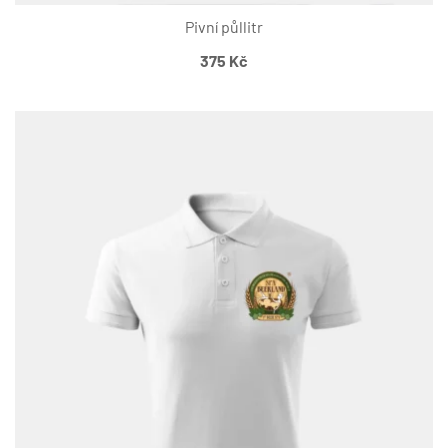
Pivní půllitr
375
Kč