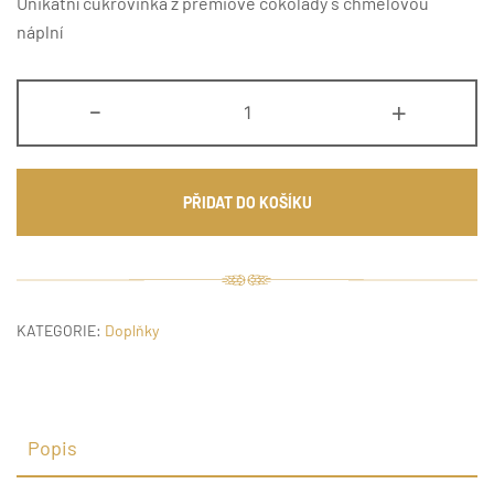
Unikátní cukrovinka z prémiové čokolády s chmelovou
náplní
Chmelové
-
+
pralinky
množství
PŘIDAT DO KOŠÍKU
KATEGORIE:
Doplňky
Popis