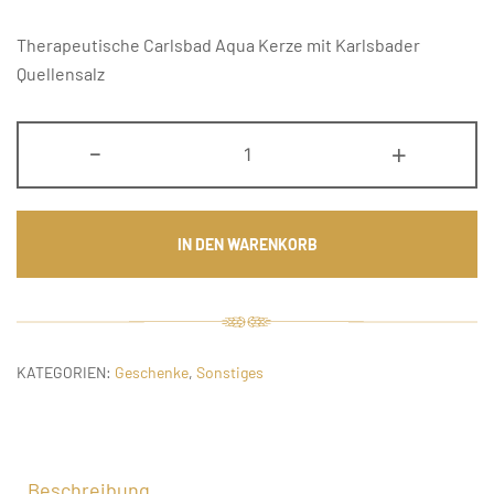
Therapeutische Carlsbad Aqua Kerze mit Karlsbader
Quellensalz
Carlsbad
-
+
Aqua
Kerze
-
IN DEN WARENKORB
Sonnengelb
Menge
KATEGORIEN:
Geschenke
,
Sonstiges
Beschreibung